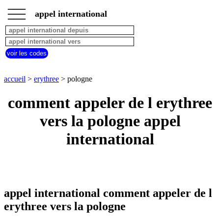
___
___
accueil
___
appel international
erythree
appel
depuis
pays
voir les codes
commencant
par
A
B
C
D
E
F
G
accueil
>
erythree
> pologne
H
I
J
K
L
M
N
comment appeler de l erythree
O
P
Q
R
S
T
U
vers la pologne appel
V
W
X
Y
Z
international
appel international comment appeler de l
erythree vers la pologne