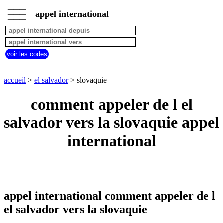
___
___
accueil
___
appel international
el
salvador
appel
depuis
voir les codes
pays
commencant
par
accueil
>
el salvador
> slovaquie
A
B
C
D
E
F
G
comment appeler de l el
H
I
J
K
L
M
N
O
P
Q
R
S
T
U
salvador vers la slovaquie appel
V
W
X
Y
Z
international
appel international comment appeler de l
el salvador vers la slovaquie